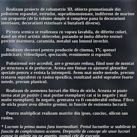
Realizam proiecte de volumetrie 3D, obiecte promotionale din
polistiren expandat, extrudat, supradimensionate, indiferent de marime
sau proportie (de la volume simple si complexe pana la decoratiuni
interioare, decoratiuni exterioare si butaforii diverse).
Pictura scenica se realizeaza cu vopsea lavabila, de diferite culori,
dand un efect artistic obiectelor, putandu-se imita diferite texturi
precum marmura, caramida, metalul sau lemnul invechit.
Realizam decoruri pentru productie de cinema, TV, spoturi
publicitare, videoclipuri, spectacole, evenimente si expozitii.
Polistirenul este accesibil, are o greutate redusa, fiind usor de montat
pe structura si de prelucrat. Acesta este finisat cu ajutorul gleturilor
speciale pentru a rezista la intemperii. Avem mai multe metode, precum
tratarea suprafetei cu rasina epoxilica, rezultand astfel suprafete foarte
netede, precum plasticul.
Realizam de asemenea lucrari din fibra de sticla. Aceasta se poate
turna atat pe pozitiv ( mai putine exemplare) cat si in negativ ( mai
multe exemplare). In negativ, greutatea va fi considerabil redusa. Fibra
de sticla poate avea diferite grosimi, in functie de rezistenta lucrarii.
Pentru multiplicat realizam matrite din ipsos, cauciuc, silicon sau
rasina.
* Lucram la prima mana fara intermediari. Pretul lucrarilor se stabileste in
functie de complexitatea acestora. Drepturile de concept ale unor lucrari
expuse in galerie nu ne apartin, numai cele de executie.