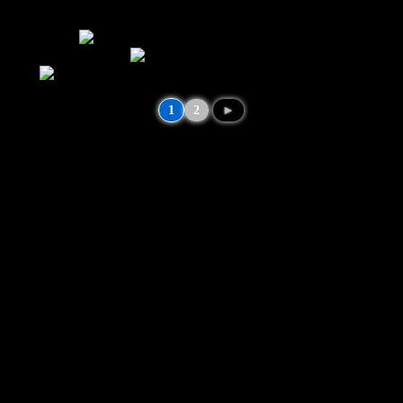
1
2
►